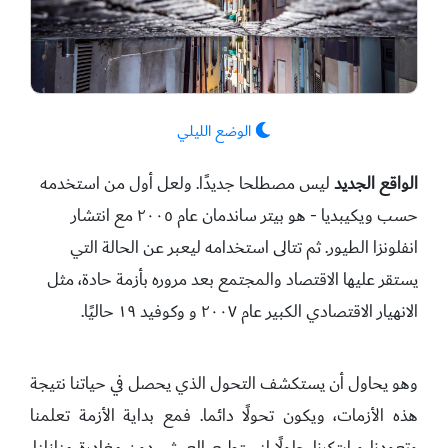
الوضع الليلي
الواقع الجديد
ليس مصطلحا جديدًا. ولعل أول من استخدمه
حسب ويكيبديا - هو بيتر ساندمان عام ٢٠٠٥ مع انتشار
انفلونزا الطيور. ثم تتالى استخدامه ليعبر عن الحالة التي
يستقر عليها الاقتصاد والمجتمع بعد مروره بأزمة حادة، مثل
الانهيار الاقتصادي الكبير عام ٢٠٠٧ و وكوفيد ١٩ حاليًا.
وهو يحاول أن يستكشف التحول الذي يحصل في حياتنا نتيجة
هذه الأزمات، ويكون تحولًا دائما. فمع بداية الأزمة تعلمنا
وتعودنا و ابتكرنا حلولًا لنستطيع العيش دون مغادرة منازلنا.