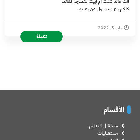
أنت قائد شئت أم أبيت فتصرف كقائد.
‏كلكم راع ومسئول عن رعيته.
مايو 5, 2022
تكملة
الأقسام
مستقبل التعليم
مستقبليات