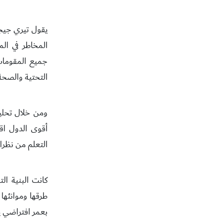
يقول تيري جيجر
المخاطر في الم
جميع المقومات 
التحتية والصحة"
أقوى الدول اق
التعلم من نظرا
كانت البنية ال
طرقها وموانئها
بعمر افتراضي يبلغ ٧٤ عامًا من الحي