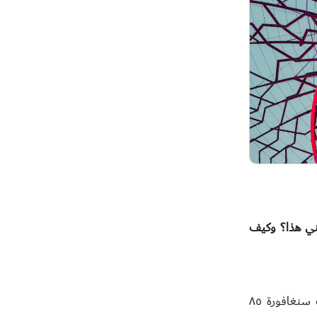
عني هذا؟ وكيف
في تقرير التنافسية العالمي الأخير الصادر عن المنتدى الاقتصادي العالمي، سجلت سنغافورة ٨٥