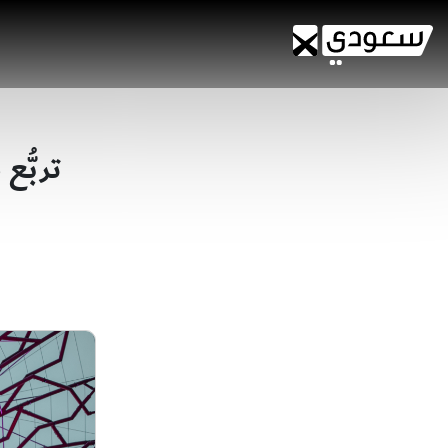
تربُّع