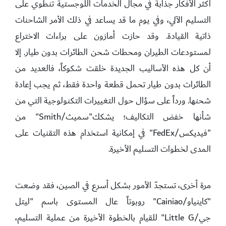
أكثر الأفكار جذابة في مجال الخدمات اللوجستية تنطوي على
التسليم الآلي، وفي يوم ما قد يساعد في ذلك الأمر الشاحنات
ذاتية القيادة. وقد حازت أمازون على براءات الاختراع
لمستودعات الطيران ومحطات شحن الطائرات بدون طيار. إلا
أن كل هذه الأساليب الجديدة خلقت شكوكاً، فالعديد من
الطائرات بدون طيار تحمل قطعة واحدة فقط، ثم يجب إعادة
شحنها. ورداً على سؤال حول التغييرات التكنولوجية التي من
شأنها خفض التكاليف؛ يشكك"سميث/Smith" من
"فيديكس/FedEx" في إمكانية استخدام هذه التقنيات على
المدى لخطوات التسليم الأخيرة.
مرة أخرى، تستجدّ الأمور بشكل أسرع في الصين، فقد وضعت
"كاينياو/Cainiao" روبوتاً عال المستوى باسم "ليتل
جي/Little G" للقيام بالخطوة الأخيرة من عملية التسليم،