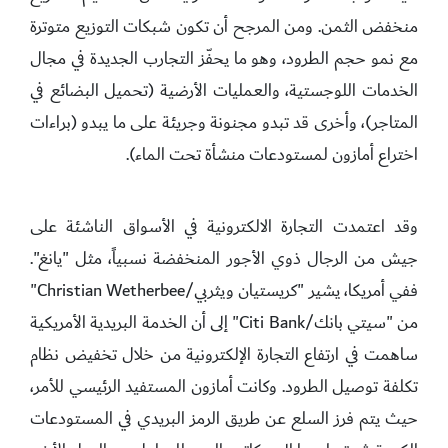
منخفض الثمن. ومن المرجح أن تكون شبكات التوزيع متوترة
مع نمو حجم الطرود، وهو ما يحفّز التجارب الجديدة في مجال
الخدمات اللوجستية، والعمليات الأرضية (تحميل البضائع في
المتاجر)، وأخرى قد تبدو مجنونة وجريئة على ما يبدو (براءات
اختراع أمازون لمستودعات منشأة تحت الماء).
وقد اعتمدت التجارة الالكترونية في الأسواق الناشئة على
جيش من الرجال ذوي الأجور المنخفضة نسبياً، مثل "يانغ".
ففي أمريكا، يشير "كريستيان ويثربي/Christian Wetherbee"
من "سيتي بانك/Citi Bank" إلى أن الخدمة البريدية الأمريكية
ساهمت في ارتفاع التجارة الإلكترونية من خلال تخفيض نظام
تكلفة توصيل الطرود. وكانت أمازون المستفيد الرئيسي للأمر،
حيث يتم فرز السلع عن طريق الرمز البريدي في المستودعات