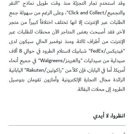
وقد استخدم تجار التجزئة منذ وقت طويل نماذج "النقر
والتجميع/Click and Collect"، وعلى الرغم من سهولة جمع
الطلبات عبر الإنترنت إلا انها تختلف اختلافاً كبيراً من متجر
لآخر. فقد أصبحت بعض المتاجر الآن محطات للطلبات عبر
الإنترنت من أطراف ثالثة. ومنذ نوفمبر الحالي سيكون لدى
"فيديكس/FedEx" شبابيك لاستلام الطرود في حوالي 8 آلاف
صيدلية من صيدليات "والغرينز/Walgreens" في جميع أنحاء
أمريكا. أما في اليابان، فإن كلاً من "راكوتين/Rakuten" اليابانية
الرائدة مجال التجارة الإلكترونية وأمازون تقومان بتوصيل
الطرود إلى محلات البقالة.
انظروا، لا أيدي