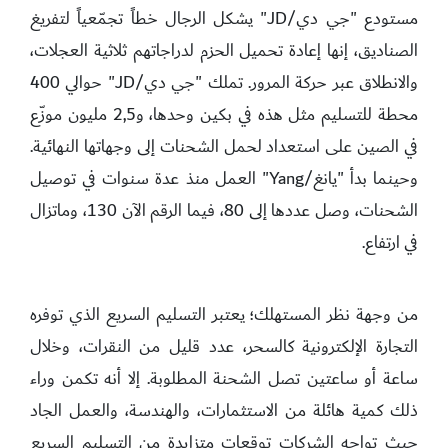
مستودع "جي دي/JD" يشكل الرجال خطاً تجمّعياً لتفريغ
الصناديق، إنها إعادة تحميل الحزم لدراجاتهم ثلاثية العجلات،
والانطلاق عبر حركة المرور. تملك "جي دي/JD" حوالي 400
محطة للتسليم مثل هذه في بكين وحدها، و2,5 مليون موزّع
في الصين على استعداد لحمل الشحنات إلى وجهاتها النهائية.
وحينما بدأ "يانغ/Yang" العمل منذ عدة سنوات في توصيل
الشحنات، وصل عددها إلى 80، فيما الرقم الآن 130، وماتزال
في ارتفاع.
من وجهة نظر المستهلك؛ يعتبر التسليم السريع الذي توفره
التجارة الإلكترونية كالسحر، عدد قليل من النقرات، وخلال
ساعة أو ساعتين تصل الشحنة المطلوبة. إلا أنه تكمن وراء
ذلك كمية هائلة من الاستثمارات، والهندسة، والعمل الجاد
حيث تواجه الشركات توقعات متزايدة من التسليم السريع