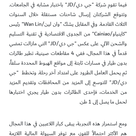
فيما تقوم شركة "جي دي/JD" باختبار مشابه في الجامعات.
وتتوقع الشركتان إرسال شاحنات مستقلة خلال السنوات
الثلاث القادمة. وفي المقابل يشكّ "وان لين/Wan Lin" رئيس
"كاينياو/Cainiao" من الجدوى الاقتصادية في تقنية التسليم
والشحن الآلي. على عكس "جي دي/JD" التي مازالت تمضي
قدماً في هذا المجال، ففي 4 مقاطعات صينية، تطير طائرات
بدون طيار في مسارات ثابتة إلى مواقع الهبوط المحددة سلفاً،
ثم يحمل العامل الطرود على امتداد آخر رحلة. وتخطط "جي
دي/JD" للتوسع إلى المزيد من المحافظات وتقديم المزيد
من الخدمات، فإحدى الطائرات بدون طيار يجري اختبارها
لحمل ما يصل إلى 1 طن.
ومع استمرار هذه التجربة، يبقى كبار اللاعبين في هذا المجال
هم الأكثر احتمالاً للفوز، مع توفر السيولة المالية اللازمة