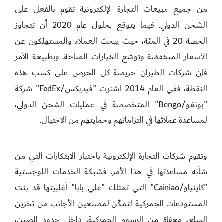
من جميع مبيعات التجارة الإلكترونية تقوم بالفعل على
الشحن الدولي. فيما يتوقع بحلول عام 2020 أن تتجاوز
الحصة 20 في المئة، حيث يبحث العملاء والمستهلكون عن
الأسعار المنخفضة وتوسّع الخيارات المتاحة. وبطبيعة الأمر
فإن شركات الطيران حريصة كل الحرص على كسب هذه
النقطة، ففي العام 2014 اشترت "فيديكس/FedEx" شركة
"بونغو/Bongo" المتخصصة في عمليات الشحن الدولي،
لمساعدة عملائها في التزاماتهم وحمايتهم من الاحتيال.
وتقوم شركات التجارة الإلكترونية باختبار الابتكارات التي من
شأنه مساعدتها في هذا الأمر. فشبكة الخدمات اللوجستية
"كاينياو/Cainiao" التي تمتلك "علي بابا" أغلبيتها قد بنت
المستودعات الجمركية لتمكّن لمصنعين الأجانب من تخزين
السلع، معفاة من الرسوم الجمركية، داخل حدود الصين،