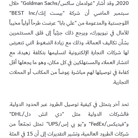
2020, وقد أشار "غولدمان ساكس/Goldman Sachs" خلال
سبتمبر الماضي أن شركة "بيست إنك/BEST Inc"
اللوجستية والمدعومة من "علي بابا" عرضت طرحاً أولياً مخيباً
للآمال في نيويورك، ويرجع ذلك جزئياً إلى قلق المستثمرين
بشأن تكاليف العمالة، وذلك مع زيادة الضغوط التي تتعرض
لها شركات التجارة الإلكترونية لتسليمها بتكلفة زهيدة، مع
انتشار العملاء والمستهلكين في كل مكان، وهو ما يجعلها أقل
كفاءة في توصيلها لهم مباشرة عِوضاً من المكاتب أو المحلات
التجارية.
تحد آخر يتمثل في كيفية توصيل الطرود عبر الحدود الدولية.
فالشركات الدولية مثل "دي اتش دل/DHL"
و"فيديكس/FedEx" و"يو بي إس/UPS" تمثل تجمّعاً من
شركات الطرود العالمية، وتشير التقديرات إلى أن 15 في المئة