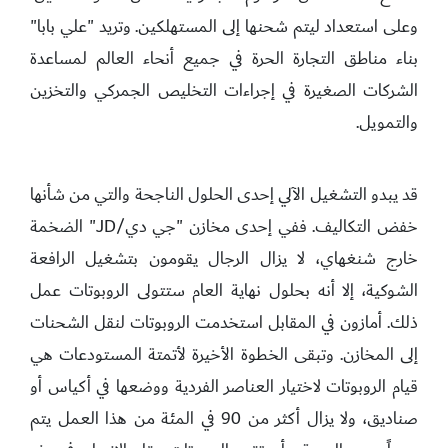
وعلى استعداد ليتم شحنها إلى المستهلكين. وتريد "علي بابا"
بناء مناطق التجارة الحرة في جميع أنحاء العالم لمساعدة
الشركات الصغيرة في إجراءات التخليص الجمركي والتخزين
والتمويل.
قد يبدو التشغيل الآلي إحدى الحلول الناجحة والتي من شأنها
خفض التكاليف. ففي إحدى مخازن "جي دي/JD" الضخمة
خارج شنغهاي، لا يزال الرجال يقومون بتشغيل الرافعة
الشوكية، إلا أنه بحلول نهاية العام ستتولى الروبوتات عمل
ذلك. أمازون في المقابل استخدمت الروبوتات لنقل الشحنات
إلى المخازن. وتبقى الخطوة الأخيرة لأتمتة المستودعات هي
قيام الروبوتات لاختيار العناصر الفردية ووضعها في أكياس أو
صناديق، ولا يزال أكثر من 90 في المئة من هذا العمل يتم