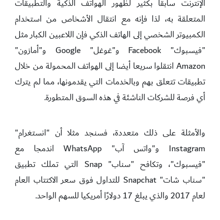
الإنترنت سابقا بكثير لظهور الهواتف الذكية والتطبيقات
المتعلقة به، لذا فإنه مع انتقال الأشخاص من استخدام
الكمبيوتر الشخصي إلى الهاتف الذكي فإن اللاعبين الكبار مثل
"فيسبوك" Facebook و"غوغل" Google و"أمازون"
Amazon انتقلوا سريعا أيضا إلى الهواتف المحمولة من خلال
تطبيقات تتعلق بهم وبالخدمات التي يقدمونها، مما لم يترك
أي فرصة للشركات الناشئة في هذه السوق المتطورة.
والأمثلة على ذلك متعددة، فسنجد مثلا أن "انستغرام"
Instagram و"واتس آب" WhatsApp اندمجا مع
"فيسبوك"، وتكافح "سناب" Snap التي تملك تطبيق
"سناب شات" Snapchat للتداول فوق سعر الاكتتاب العام
لعام 2017 والذي يبلغ 17 دولارًا أمريكيا للسهم الواحد.