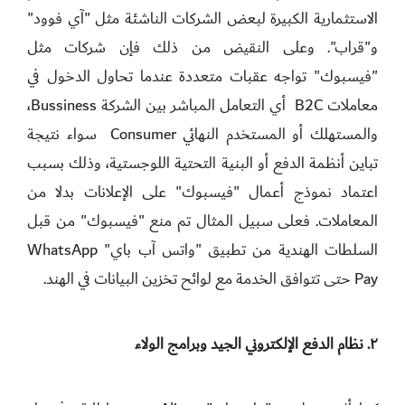
الاستثمارية الكبيرة لبعض الشركات الناشئة مثل "آي فوود"
و"قراب". وعلى النقيض من ذلك فإن شركات مثل
"فيسبوك" تواجه عقبات متعددة عندما تحاول الدخول في
معاملات B2C أي التعامل المباشر بين الشركة Bussiness،
والمستهلك أو المستخدم النهائي Consumer سواء نتيجة
تباين أنظمة الدفع أو البنية التحتية اللوجستية، وذلك بسبب
اعتماد نموذج أعمال "فيسبوك" على الإعلانات بدلا من
المعاملات. فعلى سبيل المثال تم منع "فيسبوك" من قبل
السلطات الهندية من تطبيق "واتس آب باي" WhatsApp
Pay حتى تتوافق الخدمة مع لوائح تخزين البيانات في الهند.
٢. نظام الدفع الإلكتروني الجيد وبرامج الولاء