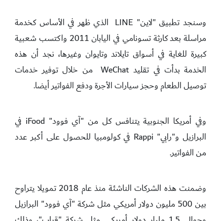
وسنجد تطبيق "لاين" LINE الذي ظهر في الأساس كخدمة
مراسلة بعد كارثة تسونامي في اليابان 2011 واكتسب شعبية
كبيرة للغاية في أسواق تايلاند وتايوان وغيرها، نجد أن هذه
الخدمة بدأت في تقليد WeChat من خلال توفير خدمات
توصيل الطعام وحجز سيارات الأجرة ودفع الفواتير أيضا.
وفي أمريكا الجنوبية يتنافس كل من "آي فوود" iFood في
البرازيل و"رابي" Rappi في كولومبيا للحصول على أكبر عدد
من الفواتير.
وضمنت هذه الشركات الناشئة منذ عام 2018 تمويلا يتراوح
بين 500 مليون دولار أمريكي مثل شركة "آي فوود" البرازيل
وحوالي 1.5 مليار دولار أمريكي مثل شركة "قراب"، وذلك