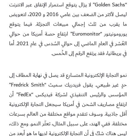
“Golden Sachs” لا يزال يتوقع استمرار الإنفاق عبر الانترنت
ليصل لأكثر من الضعف بين عامي 2016 و 2020، لتعويض
ما يقرب من ثلث إجمالي مبيعات التجزئة. فيما يتوقع
يورومونيتور “Euromonitor” ارتفاع حصة أمريكا من حوالي
العُشر في العام الماضي إلى حوالي السُدس في عام 2021. أما
في بريطانيا، فقد يرتفع الرقم إلى الخُمس.
نمو التجارة الإلكترونية المتسارع قد يصل في نهاية المطاف إلى
حدٍ غير طبيعي. يقول فريدريك سميث “Fredrick Smith”
المؤسس والرئيس التنفيذي لشركة فيديكس “FedEx” أن
ارتفاع مصاريف الشحن في أمريكا سيجعل التجارة الإلكترونية
أقل جاذبية. وسوف تتقدم مواقع مختلفة من العالم بسرعات
مختلفة. ففي الهند، على سبيل المثال، تعثّر النمو. ومع ذلك،
ليس هناك شكّ في أن التجارة الإلكترونية لديها ما هو أبعد من