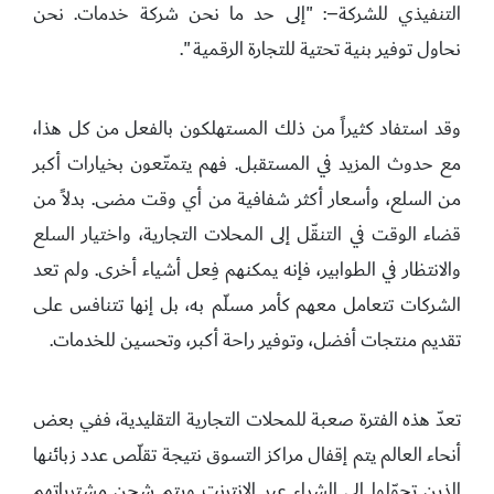
التنفيذي للشركة–: "إلى حد ما نحن شركة خدمات. نحن
نحاول توفير بنية تحتية للتجارة الرقمية ".
وقد استفاد كثيراً من ذلك المستهلكون بالفعل من كل هذا،
مع حدوث المزيد في المستقبل. فهم يتمتّعون بخيارات أكبر
من السلع، وأسعار أكثر شفافية من أي وقت مضى. بدلاً من
قضاء الوقت في التنقّل إلى المحلات التجارية، واختيار السلع
والانتظار في الطوابير، فإنه يمكنهم فِعل أشياء أخرى. ولم تعد
الشركات تتعامل معهم كأمر مسلّم به، بل إنها تتنافس على
تقديم منتجات أفضل، وتوفير راحة أكبر، وتحسين للخدمات.
تعدّ هذه الفترة صعبة للمحلات التجارية التقليدية، ففي بعض
أنحاء العالم يتم إقفال مراكز التسوق نتيجة تقلّص عدد زبائنها
الذين تحوّلوا إلى الشراء عبر الانترنت ويتم شحن مشترياتهم