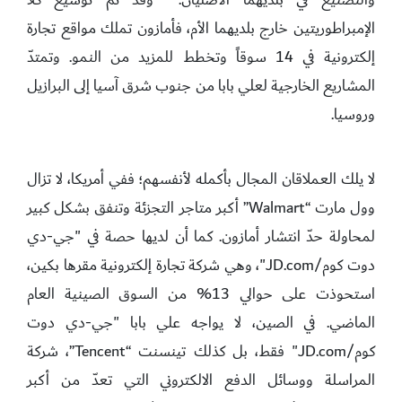
الإمبراطوريتين خارج بلديهما الأم، فأمازون تملك مواقع تجارة
إلكترونية في 14 سوقاً وتخطط للمزيد من النمو. وتمتدّ
المشاريع الخارجية لعلي بابا من جنوب شرق آسيا إلى البرازيل
وروسيا.
لا يلك العملاقان المجال بأكمله لأنفسهم؛ ففي أمريكا، لا تزال
وول مارت “Walmart” أكبر متاجر التجزئة وتنفق بشكل كبير
لمحاولة حدّ انتشار أمازون. كما أن لديها حصة في "جي-دي
دوت كوم/JD.com"، وهي شركة تجارة إلكترونية مقرها بكين،
استحوذت على حوالي 13% من السوق الصينية العام
الماضي. في الصين، لا يواجه علي بابا "جي-دي دوت
كوم/JD.com" فقط، بل كذلك تينسنت “Tencent”، شركة
المراسلة ووسائل الدفع الالكتروني التي تعدّ من أكبر