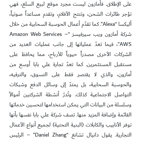
على الإطلاق. فأمازون ليست مجرد موقع لبيع السلع، فهي
تؤجر طائرات الشحن، وتنتج الأفلام، وتقدم مساعداً صوتياً،
أليكسا “Alexa”. كما تقدّم أعمال الحوسبة السحابية من خلال
شركة أمازون ويب سيرفيسز “Amazon Web Services –
AWS”، فيما تعدّ عملياتها إلى جانب عمليات العديد من
الشركات الأخرى مصدراً حيوياً للأرباح، مما يحافظ على
مستقبل المستثمرين. كما تعدّ تجارة علي بابا أوسع من
أمازون، والذي لا يقتصر فقط على التسوق، والترفيه،
والحوسبة السحابية، بل يمتدّ إلى وسائل الدفع وشبكات
التواصل الاجتماعية كذلك. وتُدرّ أنشطة الشركتين أموالاً
وسلسلة من البيانات التي يمكن استخدامها لتحسين خدماتها
القائمة وإضافة المزيد منها. تصف شركة علي بابا نفسها بأنها
توفر الأنابيب والكابلات (البنية التحتية) لجميع أنواع الأعمال
التجارية. يقول دانيال تشانغ “Daniel Zhang” – الرئيس