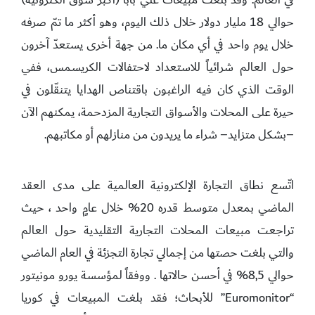
حوالي 18 مليار دولار خلال ذلك اليوم، وهو أكثر ما تمّ صرفه
خلال يوم واحد في أي مكان ما. من جهة أخرى يستعدّ آخرون
حول العالم شرائياً للاستعداد لاحتفالات الكريسمس، ففي
الوقت الذي كان فيه الراغبون باقتناص الهدايا يتنقّلون في
حيرة على المحلات والأسواق التجارية المزدحمة، يمكنهم الآن
–بشكل متزايد– شراء ما يريدون من منازلهم أو مكاتبهم.
اتّسع نطاق التجارة الإلكترونية العالمية على مدى العقد
الماضي بمعدل متوسط ​​قدره 20% خلال عامٍ واحد ، حيث
تراجعت مبيعات المحلات التجارية التقليدية حول العالم
والتي بلغت حصتها من إجمالي تجارة التجزئة في العام الماضي
حوالي 8,5% في أحسن حالاتها . ووفقاً لمؤسسة يورو مونيتور
“Euromonitor” للأبحاث؛ فقد بلغت المبيعات في كوريا