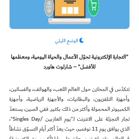
الوضع الليلي
"التجارة الإلكترونية تحوّل الأعمال والحياة اليومية، ومعظمها
للأفضل" – شارلوت هاورد
تتكدّس في المخازن حول العالم اللعب، والهواتف، والفساتين،
وأجهزة التلفزيون، والبطانيات، والأجهزة الرياضية، وأجهزة
الكمبيوتر المحمولة وأكثر من ذلك بكثير. ففي الصين، يستعدّ
تجار التجزئة على الانترنت لـ"يوم العازبين /Singles Day"،
الذي يوافق يوم 11 نوفمبر، حيث يعدّ أكثر أيام التسوّق نشاطاً
في العالم. وقد بلغت مبيعات علي بابا (أكبر سوق الكترونية)