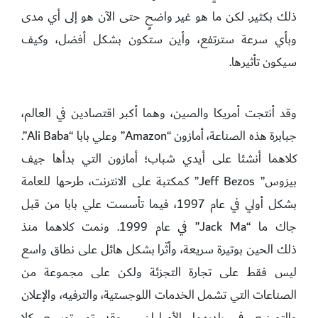
ذلك بكثير. لكن ما هو غير واضحٍ حتى الآن هو إلى أي مدى
وبأي سرعة سترتفع، وأين ستكون بشكل أفضل، وكيف
سيكون تأثيرها.
وقد أنتجت أمريكا والصين، وهما أكبر اقتصادين في العالم،
جبابرة هذه الصناعة، أمازون “Amazon” وعلي بابا “Ali Baba”.
كلاهما أنشئا على أيدي شباب؛ أمازون التي بدأها جيف
بيزوس” Jeff Bezos” كمكتبة على الانترنت، طرحها للعامة
بشكل أولي في عام 1997، فيما تأسست علي بابا من قبل
جاك ما “Jack Ma” في عام 1999. ونمت كلاهما منذ
ذلك الحين بوتيرة سريعة، وأثّرا بشكل هائل على نطاق واسع
ليس فقط على تجارة التجزئة ولكن على مجموعة من
الصناعات التي تشمل الخدمات اللوجستية، والترفيه، والإعلان
والتصنيع في بلديهما الأصليان. وقد تم توسيع كلا