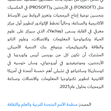
مثل (FONSOFT) في الأرجنتين و(PROSOFT) في المكسيك
بتحسين نوعية إنتاج البرمجيات وتعزيز الروابط بين الأوساط
الأكاديمية والصناعة، وحالياً تخطط الإكوادور لتطوير أول مركز
معرفي في القارة، يسمى (Yachay)، الذي سيركز على علوم
الحياة وتكنولوجيا المعلومات والاتصالات، وعلوم النانو
والطاقة والبتروكيمياء، ويتوقع بنك التنمية الأمريكي
المشترك أن تكون كل من بوينس آيرس وكوردوبا في
الأرجنتين، ومونتيفيديو في أوروجواي، وسان خوسيه في
كوستاريكا وسانتياغو في تشيلي أهم خمسة أعمدة في أمريكا
اللاتينية لتطوير تكنولوجيا المعلومات والاتصالات وصناعة
البرمجيات بحلول عام2025.
المصدر:
منظمة الأمم المتحدة للتربية والعلم والثقافة