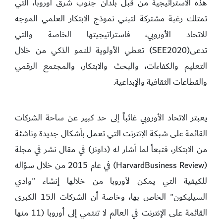
هذه الاستراتيجية من قبل بلدان جنوب شرق أوروبا، التي
تمتلك رغبة مشتركة لتبني نموذج الابتكار العلمي الموجه
للاتحاد الأوروبي، فاستراتيجيتها الخاصة والتي
تدعى(SEE2020) تعطي الأولوية للنمو الذكي من خلال
التعليم والكفاءات، والبحث والابتكار، والمجتمع الرقمي
والقطاعات الثقافية والإبداعية.
يعبتر الاتحاد الأوروبي غائباً إلى حد كبير عن ساحة الشركات
القائمة على شبكة الإنترنت التي تعمل بأشكال جديدة وناشئة
من الابتكار، فتبعاً لما أشار له (داونز) في مقال نشر في مجلة
(HarvardBusiness Review) في عام 2015 من خلال سؤاله
للكيفية التي يمكن لأوروبا من خلالها إنشاء "وادي
السيليكون" الخاص بها، وخاصة أن الشركات الـ15 الكبرى
القائمة على الإنترنت في العالم لا تنتمي إلى أوروبا (11 منها