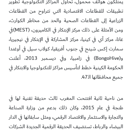
يمتلكون هواتف محمول، تحاول المراكز التكنولوجية تطوير
تطبيقات للقطاعات الاقتصادية التي تتراوح من القطاعات
الزراعية إلى القطاعات الصحية والحد من مخاطر الكوارث،
ومن الأمثلة على ذلك مركز الإبتكار في الكاميرون، (MEST)في
غانا، مركز آي في كينيا، مركز المشاركة في الإبتكار في نيجيريا،
سمارت إكس شينج في جنوب أفريقيا، كولاب سيل في أوغندا
و(BongoHive) في زامبيا، وفي ديسمبر 2013، أعلنت
الحكومة الكينية خطط لتأسيس مراكز للتكنولوجيا والابتكار في
جميع محافظاتها الـ47.
من ناحية ثانية افتتحت المغرب ثالث حديقة تقنية لها في
طنجة في عام 2015، وكان ذلك بدعم من وزارة الصناعة
والتجارة والاستثمار والاقتصاد الرقمي، ومثل سابقاتها في الدار
البيضاء والرباط، تستضيف الحديقة الرقمية الجديدة الشركات