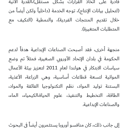
قادرة على اتخاذ القرارات بشكل مستقل)،القدرة الآنية
(لتحليل بيانات الإنتاج)، توجه الخدمة (داخلياً ولكن أيضاً من
خلال تقديم المنتجات الفردية)، والنمطية (التكيف مع
المتطلبات المتغيرة).
منجهة أخرى، فقد أصبحت الصناعات الإبداعية هدفاً لدعم
الحكومة في بلدان الإتحاد الأوروبي الصغيرة، فمثلاً تم وضع
سياسات الابتكار في هولندا لعام 2011 لتعزيز بيئة الأعمال
المواتية لتسعة قطاعات أساسية، وهي الزراعة، الأغذية،
البستنة توليد المواد، نظم التكنولوجيا الفائقة والمواد،
الطاقة، التخطيط والتنفيذ، علوم الحياة،الكيمياء، الماء،
والصناعات الإبداعية.
إلى جانب ذلك، كان منافسو أوروبا يستثمرون أيضاً في البحوث