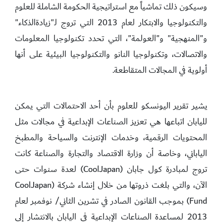
وسيكون ذلك تماشياً مع استراتيجية الحكومة الشاملة للعلوم
والتكنولوجيا والابتكار لعام 2013 التي تروج لـ"زيادةالذكاء"
و"المنهجية" و"العولمة"، التي تحدد تكنولوجيا المعلومات
والاتصالات، وتكنولوجيا النانو والتكنولوجيا البيئية على أنها
أولوية في المجالات المتقاطعة.
يشير تقرير اليونسكو للعلوم بأن أحد الاحتمالات التي يمكن
لليابان اتباعها هي تعزيز الصناعات الإبداعية في مجالات مثل
المحتويات الرقمية، وخدمات الإنترنت والسياحة والمطبخ
الياباني، وخاصة أن وزارة الاقتصاد والتجارة والصناعة كانت
تروج لمبادرة كول جابان (CoolJapan) لعدة سنوات حتى
الآن، والتي بلغت ذروتها من خلال إنشاء شركة (CoolJapan
Fund) بموجب القانون الصادر في تشرين الثاني/ نوفمبر لعام
2013 لمساعدة الصناعات الإبداعية في اليابان بالانتشار إلى