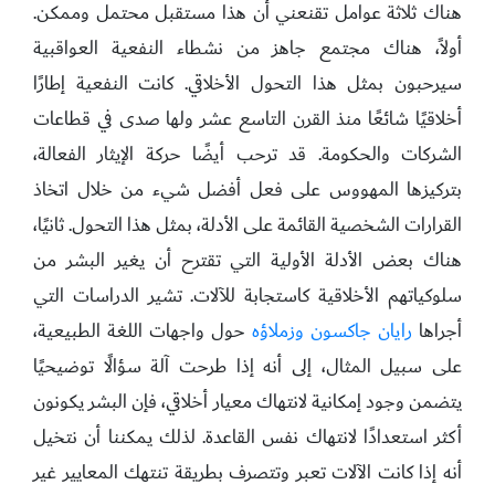
هناك ثلاثة عوامل تقنعني أن هذا مستقبل محتمل وممكن.
أولاً، هناك مجتمع جاهز من نشطاء النفعية العواقبية
سيرحبون بمثل هذا التحول الأخلاقي. كانت النفعية إطارًا
أخلاقيًا شائعًا منذ القرن التاسع عشر ولها صدى في قطاعات
الشركات والحكومة. قد ترحب أيضًا حركة الإيثار الفعالة،
بتركيزها المهووس على فعل أفضل شيء من خلال اتخاذ
القرارات الشخصية القائمة على الأدلة، بمثل هذا التحول. ثانيًا،
هناك بعض الأدلة الأولية التي تقترح أن يغير البشر من
سلوكياتهم الأخلاقية كاستجابة للآلات. تشير الدراسات التي
أجراها
رايان جاكسون وزملاؤه
حول واجهات اللغة الطبيعية،
على سبيل المثال، إلى أنه إذا طرحت آلة سؤالًا توضيحيًا
يتضمن وجود إمكانية لانتهاك معيار أخلاقي، فإن البشر يكونون
أكثر استعدادًا لانتهاك نفس القاعدة. لذلك يمكننا أن نتخيل
أنه إذا كانت الآلات تعبر وتتصرف بطريقة تنتهك المعايير غير