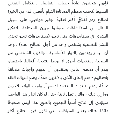
فإنهم يتجنبون عادةً حساب التفاضل والتكامل النفعي
البسيط (تجنب معظم المعاناة؛ القيام بأقصى قدر من الخير)
لصالح رمز أخلاقي أكثر تعقيدًا وغير عواقبي. على سبيل
المثال، في استكشافات جوشوا جرين المختلفة للتفكير
البشري في سيناريوهات مثل تريلو (سيناريوهات تريلو تحدي
للبشر للتضحية بشخص واحد من أجل الصالح العام) ، وجد
أن البشر يهتمون بالنوايا الأساسية ، والقرب الشخصي من
الضحية ومتغيرات أخرى لا ترتبط بنتيجة أفعالنا. باختصار،
يبدو أن معظم الناس يعتقدون أن لديهم واجبات متعلقة
بأفعالهم - عدم إلحاق الأذى بالآخرين عمدًا، وعدم انتهاك الثقة
عمدًا، وعدم الانتهاك المتعمد لقسم أو واجب الولاء للآخرين
وما إلى ذلك - والتي تظل ثابتة حتى لو كان اتباع هذا الواجب
سيؤدي إلى نتائج أسوأ للجميع. بالطبع هذا ليس صحيحًا
دائمًا. هناك بعض السياقات التي تكون فيها النتائج أكثر