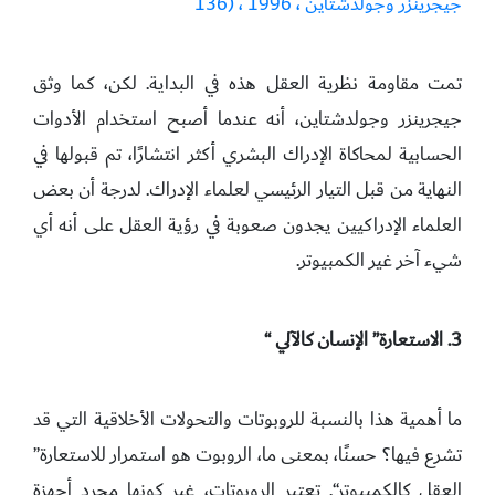
جيجرينزر وجولدشتاين ، 1996 ، (136
تمت مقاومة نظرية العقل هذه في البداية. لكن، كما وثق
جيجرينزر وجولدشتاين، أنه عندما أصبح استخدام الأدوات
الحسابية لمحاكاة الإدراك البشري أكثر انتشارًا، تم قبولها في
النهاية من قبل التيار الرئيسي لعلماء الإدراك. لدرجة أن بعض
العلماء الإدراكيين يجدون صعوبة في رؤية العقل على أنه أي
شيء آخر غير الكمبيوتر.
3. الاستعارة” الإنسان كالآلي “
ما أهمية هذا بالنسبة للروبوتات والتحولات الأخلاقية التي قد
تشرع فيها؟ حسنًا، بمعنى ما، الروبوت هو استمرار للاستعارة”
العقل كالكمبيوتر“. تعتبر الروبوتات، غير كونها مجرد أجهزة