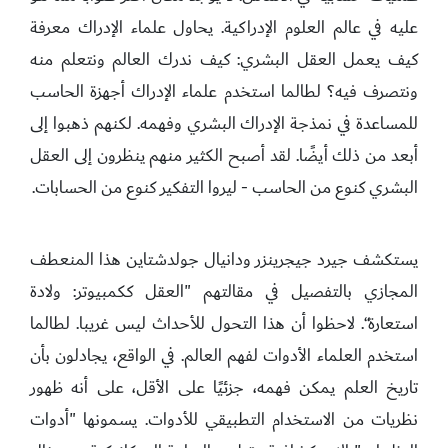
عليه في عالم العلوم الإدراكية. يحاول علماء الإدراك معرفة
كيف يعمل العقل البشري: كيف ندرك العالم ونتعلم منه
ونتصرف فيه؟ لطالما استخدم علماء الإدراك أجهزة الحاسب
للمساعدة في نمذجة الإدراك البشري وفهمه. لكنهم ذهبوا إلى
أبعد من ذلك أيضًا. لقد أصبح الكثير منهم ينظرون إلى العقل
البشري كنوع من الحاسب - ليروا التفكير كنوع من الحسابات.
يستكشف جيرد جيجرينزر ودانيال جولدشتاين هذا المنعطف
المجازي بالتفصيل في مقالتهم "العقل ككمبيوتر: ولادة
استعارة“. لاحظوا أن هذا التحول للأحداث ليس غريبا. لطالما
استخدم العلماء الأدوات لفهم العالم. في الواقع، يجادلون بأن
تاريخ العلم يمكن فهمه، جزئيًا على الأقل، على أنه ظهور
نظريات من الاستخدام التطبيقي للأدوات. يسمونها "أدوات