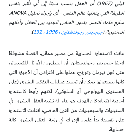
كيلي (1967) أن العقل ينسب سببًا إلى أي تأثير بنفس
الطريقة التي يفعلها عالم النفس - أي بإجراء تحليل ANOVA.
سارع علماء النفس بقبول القياس الجديد بين العقل وأداتهم
المختبرية. (
جيجرينزر وجولدشتاين ، 1996 ، 132
).
عانت الاستعارة الحسابية من مصير مماثل. القصة مشوقة!
لاحظ جيجرينزر وجولدشتاين، أن المطورين الأوائل للكمبيوتر،
مثل فون نيومان وتورنج، عملوا على افتراض أن الأجهزة التي
كانوا يصنعونها يمكن أن تجسد عمليات التفكير البشري (على
المستوى البيولوجي أو السلوكي). لكنهم رأوها كاستعارة
أحادية الاتجاه: كان الهدف هو بناء آلة تشبه العقل البشري. في
الستينيات والسبعينيات من القرن الماضي، انقلبت الاستعارة
على نفسها: بدأ علماء الإدراك في رؤية العقل البشري كآلة
حسابية.