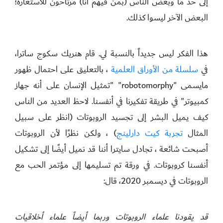
إلى حد ما وبعض الناس (بمن فيهم أنا) مرتاحون للاستعارة؛
البعض الآخر ليسوا كذلك.
هذا الفكر ليس جديداً بالنسبة لي. قام هنريك سكوج ساترا،
في
سلسلة من الأوراق العلمية
، بالتعليق على احتمال ظهور
مايسمى "robotomorphy" "تمثيل الإنسان على أنه جهاز
كمبيوتر" في طريقة تفكيرنا في أنفسنا. لاحظ العديد من الناس
كيف يميل البشر إلى تجسيد الروبوتات (انظر على سبيل
المثال
تجربة كيت دارلينج
) ، ولكن نظرًا لأن الروبوتات
أصبحت شائعة ، تجادل سايترا أننا قد نميل أيضًا إلى تشكيل
أنفسنا كروبوتات. في ورقة تم تسليمها إلى مؤتمر الحب مع
الروبوتات في ديسمبر 2020، قال:
قد يقودنا علماء الروبوتات وربما أيضاً علماء أخلاقيات