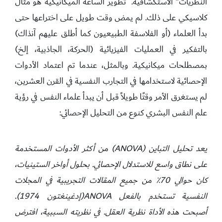
النظريات" الاستكشافية. تطوير الساعة الميكانيكية هو مثال
كلاسيكي على ذلك. لم يمض وقت طويل على اختراعها حتى
بدأ العلماء (أو الفلاسفة الطبيعيون كما أطلق عليهم آنذاك)
بالتفكير في العمليات الفيزيائية (الحركة، الجاذبية، إلخ)
بمصطلحات ميكانيكية. وبالمثل، عندما تم اعتماد الأدوات
الإحصائية لاستخدامها في التجارب النفسية في القرن العشرين،
لم يستغرق الأمر وقتًا طويلاً قبل أن يبدأ علماء النفس في رؤية
علم النفس البشري كنوع من التحليل الإحصائي:
يعد تحليل التباين (ANOVA) من أكثر الأدوات المستخدمة
على نطاق واسع للاستدلال الإحصائي. بحلول أواخر الستينيات،
كان حوالي 70٪ من جميع المقالات التجريبية في المجلات
النفسية تستخدم بالفعل ANOVA(إدغينغتون 1974).
أصبحت هذه الأداة نظرية العقل. في نظريته السببية، افترض