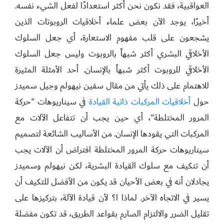
العواقبية، فقد نكون نحن أكثر استعدادًا لفعل الشيء نفسه.
أخيرًا، يوجد الآن بعض علماء أخلاقيات الروبوتات الذين
يشجعون على قلب مفهوم الاستعارة، أي جعل السلوك
الأخلاقي البشري أكثر شبهاً بالروبوت وليس جعل السلوك
الأخلاقي للروبوت أكثر شبهاً بالإنسان. أحد الأمثلة المثيرة
للاهتمام على ذلك يأتي من مقال سفين نيهولم وجيل سميدز
حول
أخلاقيات المركبات ذاتية القيادة
في سيناريوهات "حركة
المرور المختلطة"، أي حين يجب أن تتفاعل الآلات مع
المركبات التي يقودها الإنسان. من الأساليب الشائعة لتصميم
سيناريوهات حركة المرور المختلطة افتراض أن الآلات يجب
أن تتكيف مع سلوك القيادة البشرية، لكن نيهولم وسميدز
يجادلان أنه في بعض الأحيان قد يكون من الأفضل للتكيف أن
يسير في الاتجاه الآخر. لماذا ا؟ لأن قيادة الآلة، بتركيزها على
تقليل الضرر والالتزام الصارم بقواعد الطريق، قد تكون مفضلة